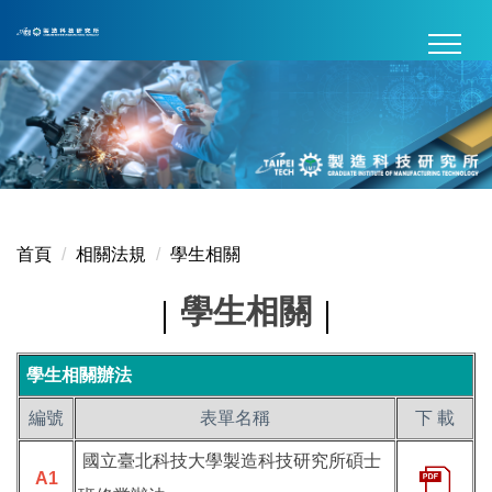
跳
到
主
要
內
容
區
首頁
相關法規
學生相關
學生相關
學生相關辦法
編號
表單名稱
下 載
國立臺北科技大學製造科技研究所碩士
A1