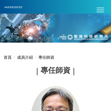
跳
到
主
要
內
容
區
首頁
成員介紹
專任師資
專任師資