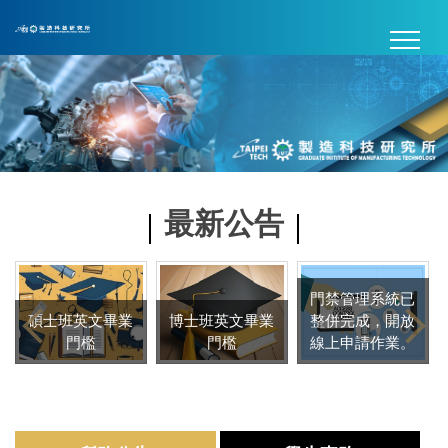
跳
到
主
要
內
容
區
最新公告
門禁管理系統已
碩士班英文畢業
博士班英文畢業
整併完成，開放
門檻
門檻
線上申請作業。