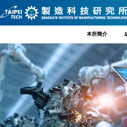
跳
到
主
要
內
本所簡介
容
區